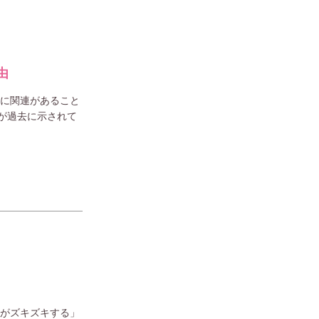
由
」に関連があること
が過去に示されて
歯がズキズキする」