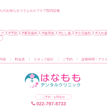
らのお知らせ
コラム
セルフケア
院内設備
ング
予防
審美歯科
歯周病
むし歯
小児歯科
入れ
ト
内容
料金表
スタッフ紹介
ご予約
診療時間・アク
ご予約・お問合せ
022-797-8733