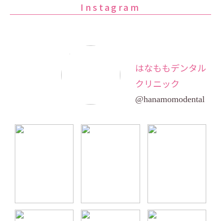
Instagram
2026/01/13
個室のチェアー2台新しくしました～
☆
2025/06/03
ホワイトニングキャンペーン実施中！
2025/04/29
診療のチェアー1台新しくしました☆
2024/04/01
口腔内スキャナー導入しました
はなももデンタル
2023/12/27
ホームページをリニューアルしました
クリニック
@hanamomodental