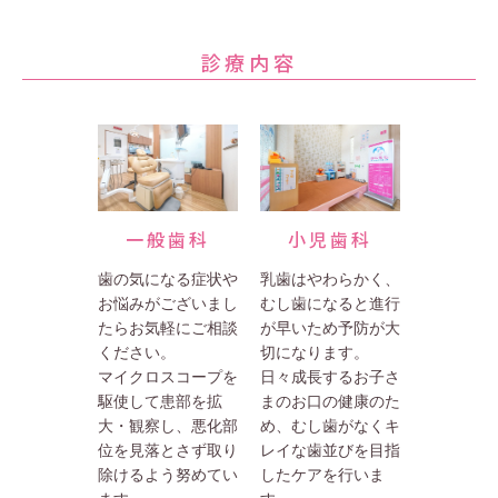
診療内容
一般歯科
小児歯科
歯の気になる症状や
乳歯はやわらかく、
お悩みがございまし
むし歯になると進行
たらお気軽にご相談
が早いため予防が大
ください。
切になります。
マイクロスコープを
日々成長するお子さ
駆使して患部を拡
まのお口の健康のた
大・観察し、悪化部
め、むし歯がなくキ
位を見落とさず取り
レイな歯並びを目指
除けるよう努めてい
したケアを行いま